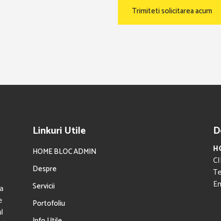
Linkuri Utile
D
H
HOME BLOC ADMIN
CI
Despre
Te
Em
Servicii
a
e
Portofoliu
l
Info Utile