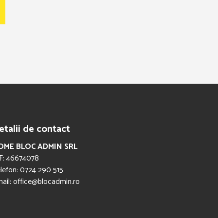
etalii de contact
OME BLOC ADMIN SRL
F: 46674078
lefon: 0724 290 515
ail: office@blocadmin.ro