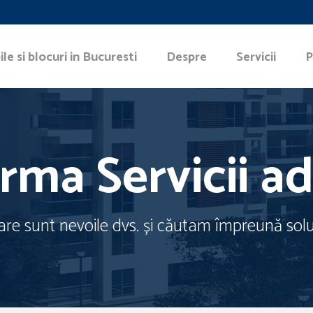
le si blocuri in Bucuresti
Despre
Servicii
P
rma Servicii a
re sunt nevoile dvs. și căutam împreună soluți