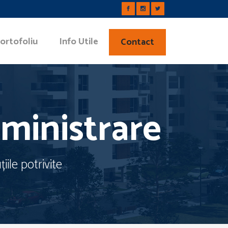
ortofoliu
Info Utile
Contact
dministrare
ile potrivite