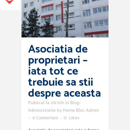
Asociatia de
proprietari –
iata tot ce
trebuie sa stii
despre aceasta
Publicat la 09:10h
in
Blog-
Administratie
by
Home Bloc Admin
0 Comentarii
0
Likes